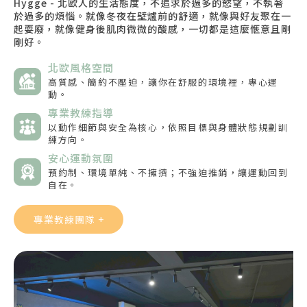
Hygge - 北歐人的生活態度，不追求於過多的慾望，不執著
於過多的煩惱。就像冬夜在壁爐前的舒適，就像與好友聚在一
起耍廢，就像健身後肌肉微微的酸感，一切都是這麼愜意且剛
剛好。
北歐風格空間
高質感、簡約不壓迫，讓你在舒服的環境裡，專心運
動。
專業教練指導
以動作細節與安全為核心，依照目標與身體狀態規劃訓
練方向。
安心運動氛圍
預約制、環境單純、不擁擠；不強迫推銷，讓運動回到
自在。
專業教練團隊 +