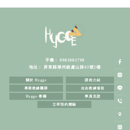
0983081790
屏東縣潮州鎮盧山路63號2樓
關於 Hygge
課程介紹
專業教練團隊
自由教練場租
Hygge 專欄
學員見證
立即預約體驗
健身
健身房推
屏東健身
屏東健身房
潮州鎮鎮健
潮州鎮健身房
房
薦
房
推薦
身房
推薦